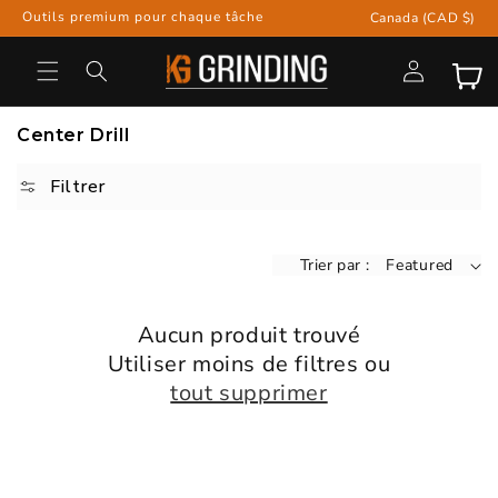
et
P
Outils premium pour chaque tâche
Canada (CAD $)
passer
a
au
y
contenu
Connexion
Panier
s
/
Center Drill
r
é
Filtrer
g
i
Trier par :
o
Featured
n
Aucun produit trouvé
Utiliser moins de filtres ou
tout supprimer