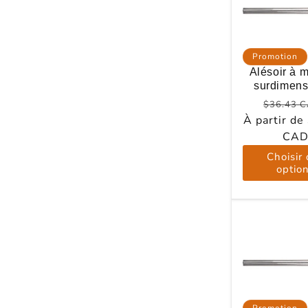
c
t
i
Promotion
o
Alésoir à 
n
surdimens
:
Prix
$36.43 
À partir de
habitue
CA
Choisir
optio
Promotion