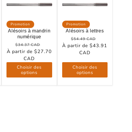
Promotion
Promotion
Alésoirs à mandrin
Alésoirs à lettres
numérique
Prix
Prix
$54.49 CAD
Prix
Prix
$34.37 CAD
À partir de $43.91
habituel
promotionnel
otionnel
À partir de $27.70
habituel
promotionnel
CAD
CAD
Choisir des
Choisir des
options
options