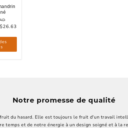
mandrin
nné
Prix
CAD
 $26.63
l
promotionnel
D
 des
ns
Notre promesse de qualité
fruit du hasard. Elle est toujours le fruit d'un travail int
re temps et de notre énergie à un design soigné et à la r