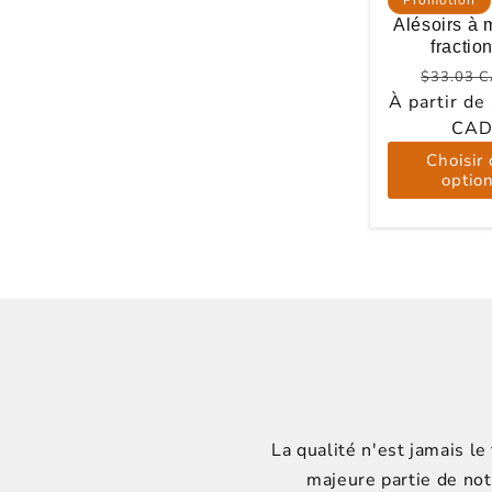
Alésoirs à 
fractio
Prix
$33.03 
À partir de
habitue
CA
Choisir
optio
La qualité n'est jamais le 
majeure partie de not