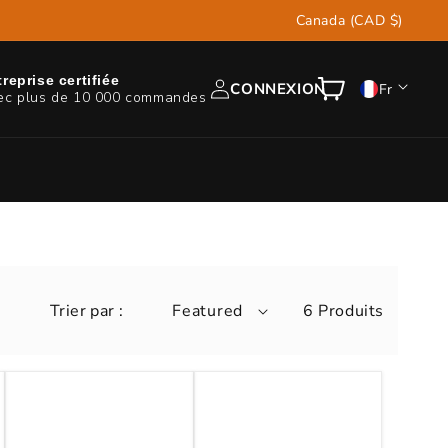
P
Canada (CAD $)
a
y
L
reprise certifiée
Connexion
Panier
CONNEXION
Fr
ec plus de 10 000 commandes
s
a
/
n
r
g
é
u
g
e
i
o
Trier par :
Featured
6 Produits
n