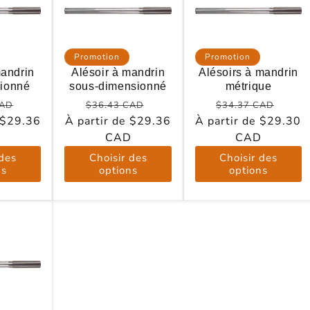
Promotion
Promotion
mandrin
Alésoir à mandrin
Alésoirs à mandrin
ionné
sous-dimensionné
métrique
Prix
Prix
Prix
Prix
Prix
CAD
$36.43 CAD
$34.37 CAD
 $29.36
l
promotionnel
À partir de $29.36
habituel
promotionnel
À partir de $29.30
habituel
prom
D
CAD
CAD
 des
Choisir des
Choisir des
ns
options
options